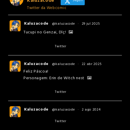
Kaluzacode
Seguir
Twitter da Webcomic
Kaluzacode
@kaluzacode
·
29 jul 2025
Tucupi no Genzai, Dlç!
Twitter
Kaluzacode
@kaluzacode
·
22 abr 2025
Feliz Páscoa!
Personagem: Erin de Witch nest
Twitter
Kaluzacode
@kaluzacode
·
2 ago 2024
Twitter