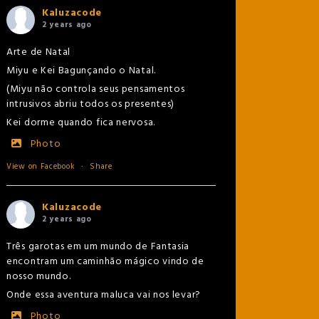
Kaluzacode
2 years ago
Arte de Natal
Miyu e Kei Bagunçando o Natal.
(Miyu não controla seus pensamentos
intrusivos abriu todos os presentes)
Kei dorme quando fica nervosa.
Photo
View on Facebook
·
Share
Kaluzacode
2 years ago
Três garotas em um mundo de Fantasia
encontram um caminhão mágico vindo de
nosso mundo.
Onde essa aventura maluca vai nos levar?
Photo