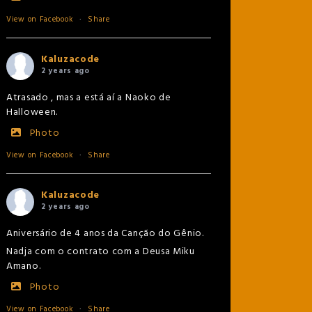
View on Facebook
·
Share
Kaluzacode
2 years ago
Atrasado , mas a está aí a Naoko de
Halloween.
Photo
View on Facebook
·
Share
Kaluzacode
2 years ago
Aniversário de 4 anos da Canção do Gênio.
Nadja com o contrato com a Deusa Miku
Amano.
Photo
View on Facebook
·
Share