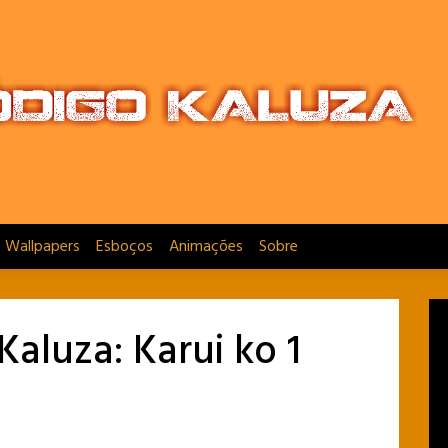
e Wallpapers
Esboços
Animações
Sobre
Kaluza: Karui ko 1