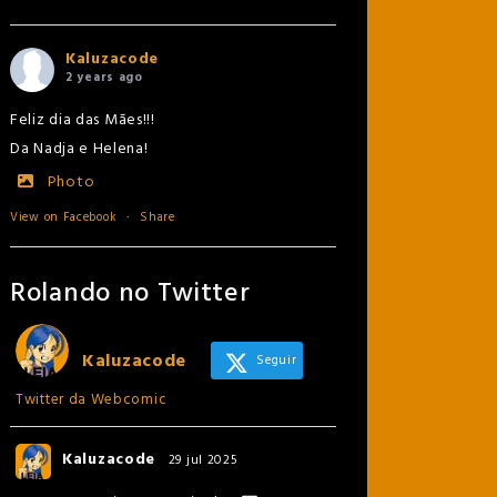
Kaluzacode
2 years ago
Feliz dia das Mães!!!
Da Nadja e Helena!
Photo
View on Facebook
·
Share
Rolando no Twitter
Kaluzacode
Seguir
Twitter da Webcomic
Kaluzacode
29 jul 2025