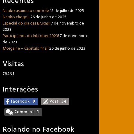
Recentes
Naoko assume o controle
15 de julho de 2025
Naoko chegou
26 de junho de 2025
Especial do dia das Bruxas!!
7 de novembro de
2023
Participamos do Inktober 2023!
7 de novembro
de 2023
Morgaine – Capitulo final!
26 de junho de 2023
Visitas
78491
Interações
Facebook
0
Post
54
Comment
1
Rolando no Facebook