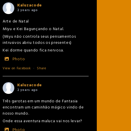
Kaluzacode
2 years ago
Arte de Natal
Miyu e Kei Bagunçando o Natal.
(Miyu não controla seus pensamentos
intrusivos abriu todos os presentes)
Kei dorme quando fica nervosa.
Photo
View on Facebook
·
Share
Kaluzacode
2 years ago
Três garotas em um mundo de Fantasia
encontram um caminhão mágico vindo de
nosso mundo.
Onde essa aventura maluca vai nos levar?
Photo