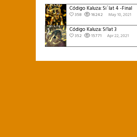
Código Kaluza: Si´lat 4 -Final
358
16242
May 10, 2021
Código Kaluza: Si’lat 3
352
15771
Apr 22, 2021