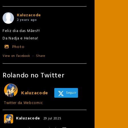
Kaluzacode
2 years ago
Feliz dia das Mães!!!
Da Nadja e Helena!
Photo
View on Facebook
·
Share
Rolando no Twitter
Kaluzacode
Seguir
Twitter da Webcomic
Kaluzacode
29 jul 2025