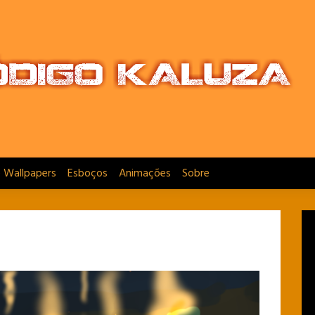
e Wallpapers
Esboços
Animações
Sobre