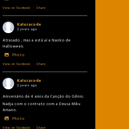
View on Facebook
·
Share
Kaluzacode
2 years ago
Atrasado , mas a está aí a Naoko de
Halloween.
Photo
View on Facebook
·
Share
Kaluzacode
2 years ago
Aniversário de 4 anos da Canção do Gênio.
Nadja com o contrato com a Deusa Miku
Amano.
Photo
View on Facebook
·
Share