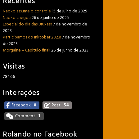
Recentes
Naoko assume o controle
15 de julho de 2025
Naoko chegou
26 de junho de 2025
Especial do dia das Bruxas!!
7 de novembro de
2023
Participamos do Inktober 2023!
7 de novembro
de 2023
Morgaine – Capitulo final!
26 de junho de 2023
Visitas
78466
Interações
Facebook
0
Post
54
Comment
1
Rolando no Facebook