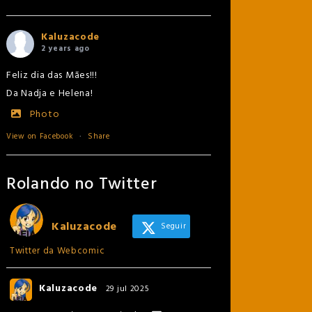
Kaluzacode
2 years ago
Feliz dia das Mães!!!
Da Nadja e Helena!
Photo
View on Facebook
·
Share
Rolando no Twitter
Kaluzacode
Seguir
Twitter da Webcomic
Kaluzacode
29 jul 2025