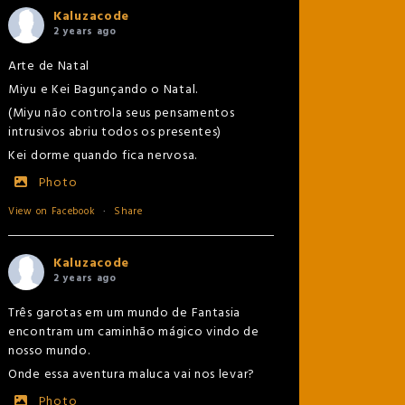
Kaluzacode
2 years ago
Arte de Natal
Miyu e Kei Bagunçando o Natal.
(Miyu não controla seus pensamentos
intrusivos abriu todos os presentes)
Kei dorme quando fica nervosa.
Photo
View on Facebook
·
Share
Kaluzacode
2 years ago
Três garotas em um mundo de Fantasia
encontram um caminhão mágico vindo de
nosso mundo.
Onde essa aventura maluca vai nos levar?
Photo