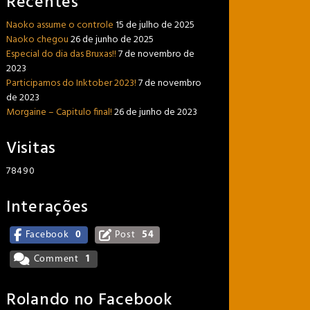
Recentes
Naoko assume o controle
15 de julho de 2025
Naoko chegou
26 de junho de 2025
Especial do dia das Bruxas!!
7 de novembro de
2023
Participamos do Inktober 2023!
7 de novembro
de 2023
Morgaine – Capitulo final!
26 de junho de 2023
Visitas
78490
Interações
Facebook
0
Post
54
Comment
1
Rolando no Facebook