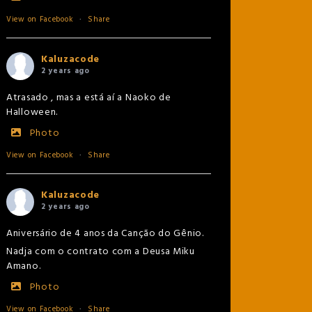
View on Facebook
·
Share
Kaluzacode
2 years ago
Atrasado , mas a está aí a Naoko de
Halloween.
Photo
View on Facebook
·
Share
Kaluzacode
2 years ago
Aniversário de 4 anos da Canção do Gênio.
Nadja com o contrato com a Deusa Miku
Amano.
Photo
View on Facebook
·
Share